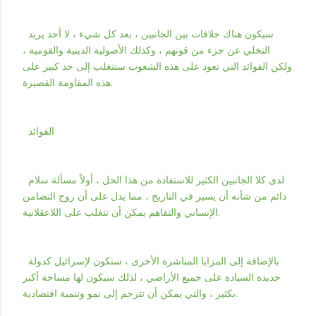
سيكون هناك خلافات بين الجانبين ، بعد كل شيء ، لا أحد يريد
التخلي عن جزء من قوتهم ، وكذلك الأصولية الدينية والقومية ،
ولكن الفوائد التي تعود على هذه الشعوب ستتغلب إلى حد كبير على
هذه المقاومة القصيرة.
الفوائد
لدى كلا الجانبين الكثير للاستفادة من هذا الحل ، أولاً مسألة سلام
دائم من شأنه أن يسير في التاريخ ، مما يدل على أن روح التضامن
الإنساني والتفاهم يمكن أن تتغلب على اللاعقلانية.
بالإضافة إلى المزايا المباشرة الأخرى ، ستكون لإسرائيل كدولة
جديدة السيادة على جميع الأراضي ، لذلك سيكون لها مساحة أكبر
بكثير ، والتي يمكن أن تترجم إلى نمو وتنمية اقتصادية.