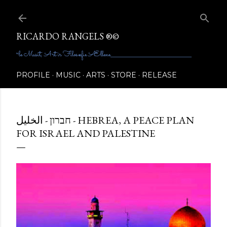
Skip to main content
RICARDO RANGELS ®©
~le Musit, Art ir Filosœfie Ællene________________________________________
PROFILE
MUSIC
ARTS
STORE
RELEASE
חברון - الخليل - HEBREA, A PEACE PLAN
FOR ISRAEL AND PALESTINE