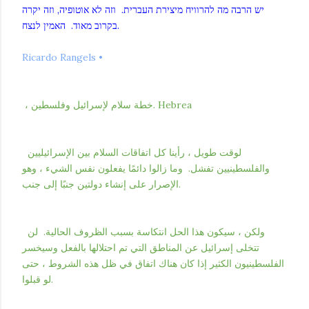
יש הרבה מה להרוויח מיצירת העברית. וזה לא אוטופיה, וזה יקרה
בקרוב מאוד. האמין לנצח.
Ricardo Rangels •
، خطة سلام لإسرائيل وفلسطين. Hebrea
لوقت طويل ، رأينا كل اتفاقات السلام بين الإسرائيليين
والفلسطينيين تفشل. وما زالوا دائمًا يفعلون نفس الشيء ، وهو
الإصرار على إنشاء دولتين جنبًا إلى جنب.
ولكن ، سيكون هذا الحل انتكاسة بسبب الظروف الحالية. لن
تتخلى إسرائيل عن المناطق التي تم احتلالها بالفعل وسيخسر
الفلسطينيون الكثير إذا كان هناك اتفاق في ظل هذه الشروط ، حتى
لو قبلوا.