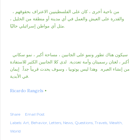
من ناحية أخرى ، كان على الفلسطينيين الاعتراف بحقوقهم ،
والقدرة على العيش والعمل في أي مدينة أو منطقة من الخليل ،
مثل أي مواطن إسرائيلي حاليًا.
سيكون هناك تطور ونمو على الجانبين ، مساحة أكبر ، نمو سكاني
أكبر ، لغتان رسميتان وأمة تعددية. لدى كلا الجانبين الكثير للاستفادة
من إنشاء العبره. وهذا ليس يوتوبيا ، وسوف يحدث قريباً جداً. إيمان
في الأبدية.
Ricardo Rangels
•
Share
Email Post
Labels:
Art
Behavior
Letters
News
Questions
Travels
Wealth
World